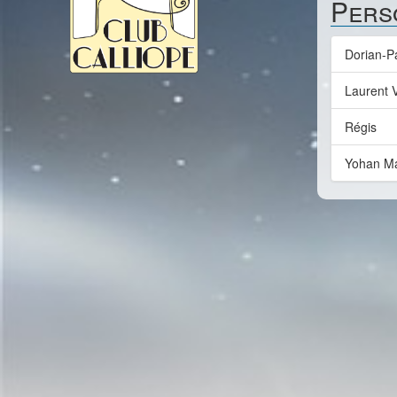
Pers
Dorian-Pa
Laurent V
Régis
Yohan M