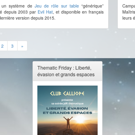
t un système de
Jeu de rôle sur table
“générique”
Campa
é depuis 2003 par
Evil Hat
, et disponible en français
Maîtri
ernière version depuis 2015.
leurs 
2
3
»
Thematic Friday : Liberté,
évasion et grands espaces