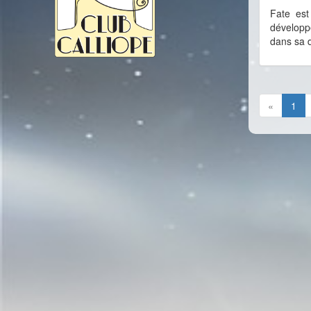
Fate es
développ
dans sa d
«
1