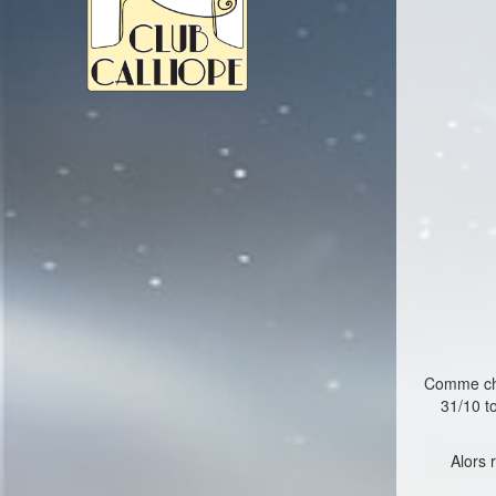
Comme chaq
31/10 t
Alors 