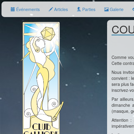
Événements
Articles
Parties
Galerie
COU
Comme vous 
Cette contr
Nous invito
convient : l
sera plus fa
inscrivez-vo
Par ailleur
dimanche ap
(masque, ge
Attention :
impérativeme