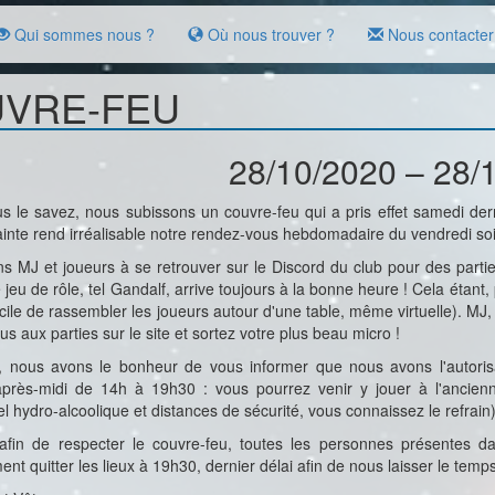
Qui sommes nous ?
Où nous trouver ?
Nous contacter
VRE-FEU
28/10/2020 – 28/
le savez, nous subissons un couvre-feu qui a pris effet samedi dern
ainte rend irréalisable notre rendez-vous hebdomadaire du vendredi soi
ns MJ et joueurs à se retrouver sur le Discord du club pour des partie
e jeu de rôle, tel Gandalf, arrive toujours à la bonne heure ! Cela étant, 
cile de rassembler les joueurs autour d'une table, même virtuelle). MJ, 
us aux parties sur le site et sortez votre plus beau micro !
s, nous avons le bonheur de vous informer que nous avons l'autorisat
rès-midi de 14h à 19h30 : vous pourrez venir y jouer à l'ancienne,
l hydro-alcoolique et distances de sécurité, vous connaissez le refrain)
 afin de respecter le couvre-feu, toutes les personnes présentes 
nt quitter les lieux à 19h30, dernier délai afin de nous laisser le temp