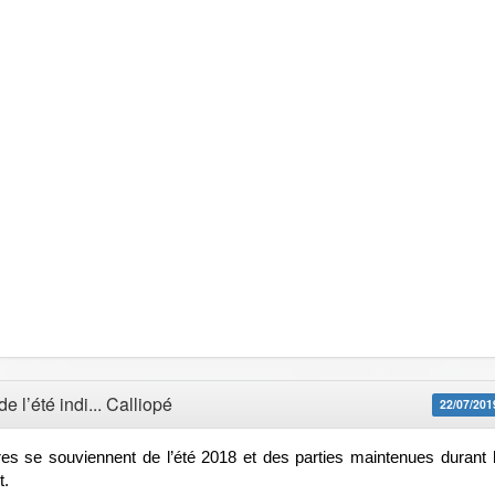
e l’été indi... Calliopé
22/07/201
s se souviennent de l’été 2018 et des parties maintenues durant 
t.