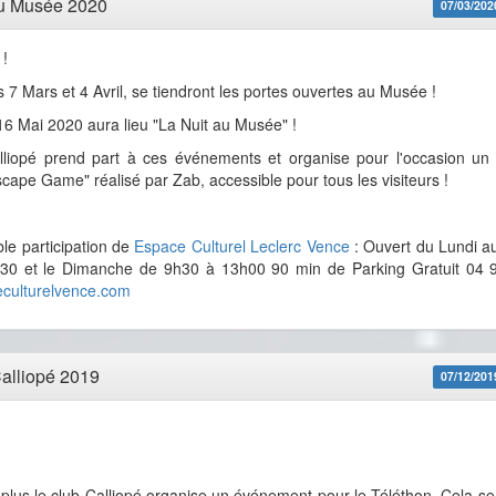
au Musée 2020
07/03/202
 !
 7 Mars et 4 Avril, se tiendront les portes ouvertes au Musée !
6 Mai 2020 aura lieu "La Nuit au Musée" !
liopé prend part à ces événements et organise pour l'occasion un
cape Game" réalisé par Zab, accessible pour tous les visiteurs !
ble participation de
Espace Culturel Leclerc Vence
: Ouvert du Lundi a
30 et le Dimanche de 9h30 à 13h00 90 min de Parking Gratuit 04 
culturelvence.com
alliopé 2019
07/12/201
 plus le club Calliopé organise un événement pour le Téléthon. Cela se