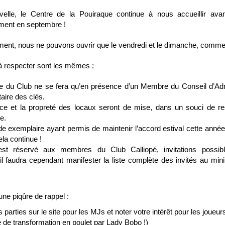
elle, le Centre de la Pouiraque continue à nous accueillir ava
ent en septembre !
ent, nous ne pouvons ouvrir que le vendredi et le dimanche, comme
à respecter sont les mêmes :
re du Club ne se fera qu’en présence d’un Membre du Conseil d’Adm
taire des clés.
nce et la propreté des locaux seront de mise, dans un souci de r
e.
ude exemplaire ayant permis de maintenir l’accord estival cette année
ela continue !
est réservé aux membres du Club Calliopé, invitations poss
 il faudra cependant manifester la liste complète des invités au m
ne piqûre de rappel :
es parties sur le site pour les MJs et noter votre intérêt pour les joueur
 de transformation en poulet par Lady Bobo !)