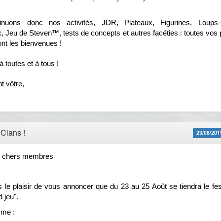
inuons donc nos activités, JDR, Plateaux, Figurines, Loups
x, Jeu de Steven™, tests de concepts et autres facéties : toutes vos 
ont les bienvenues !
 toutes et à tous !
t vôtre,
 Clans !
23/08/201
z chers membres
le plaisir de vous annoncer que du 23 au 25 Août se tiendra le fes
d jeu".
me :