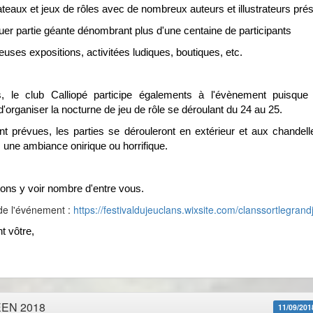
lateaux et jeux de rôles avec de nombreux auteurs et illustrateurs pré
er partie géante dénombrant plus d'une centaine de participants
uses expositions, activitées ludiques, boutiques, etc.
rs, le club Calliopé participe égalements à l'évènement puisqu
'organiser la nocturne de jeu de rôle se déroulant du 24 au 25.
nt prévues, les parties se dérouleront en extérieur et aux chandelle
 une ambiance onirique ou horrifique.
ns y voir nombre d'entre vous.
 de l'événement :
https://festivaldujeuclans.wixsite.com/clanssortlegrand
t vôtre,
EN 2018
11/09/201